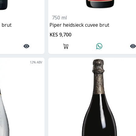
750 ml
l brut
piper heidsieck cuvee brut
KES 9,700
12
% ABV