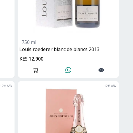
750 ml
Louis roederer blanc de blancs 2013
KES 12,900
12
% ABV
12
% ABV