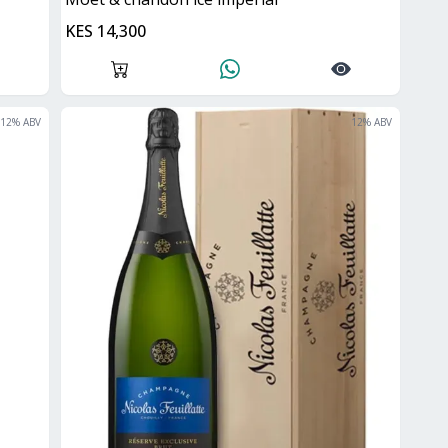
KES 14,300
12
% ABV
12
% ABV