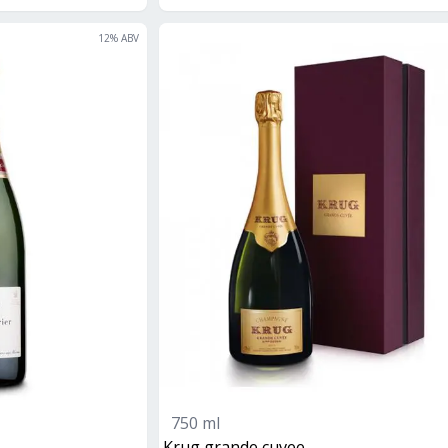
12
% ABV
750 ml
krug grande cuvee