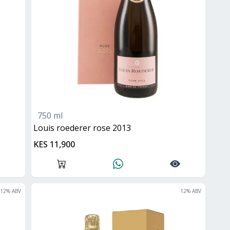
750 ml
Louis roederer rose 2013
KES 11,900
12
% ABV
12
% ABV