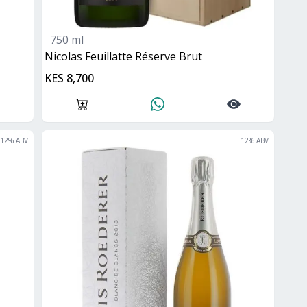
750 ml
Nicolas Feuillatte Réserve Brut
KES 8,700
12
% ABV
12
% ABV