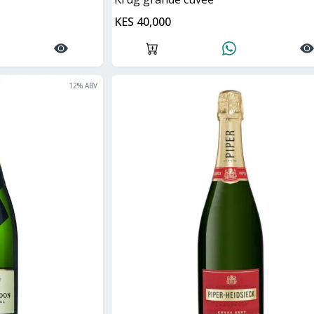
KES 40,000
12
% ABV