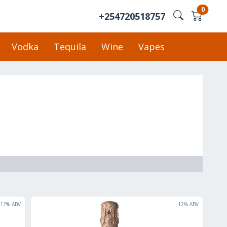
0
+254720518757
Vodka
Tequila
Wine
Vapes
12
% ABV
12
% ABV