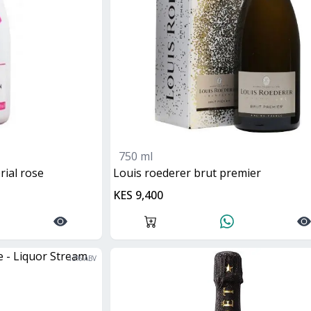
750 ml
rial rose
Louis roederer brut premier
KES 9,400
12
% ABV