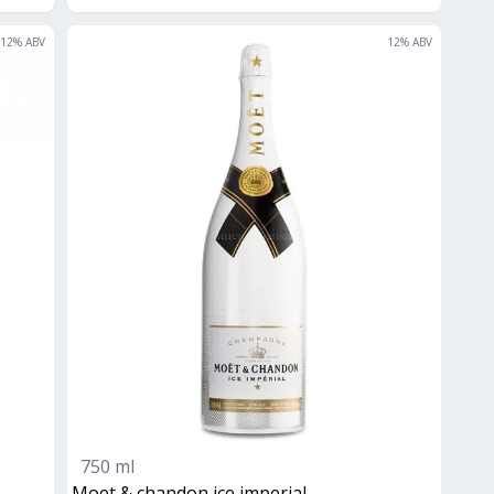
12
% ABV
12
% ABV
750 ml
moet & chandon ice imperial